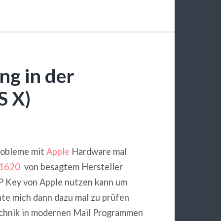
ng in der
S X)
robleme mit
Apple
Hardware mal
1620
von besagtem Hersteller
GP Key von Apple nutzen kann um
hte mich dann dazu mal zu prüfen
echnik in modernen Mail Programmen