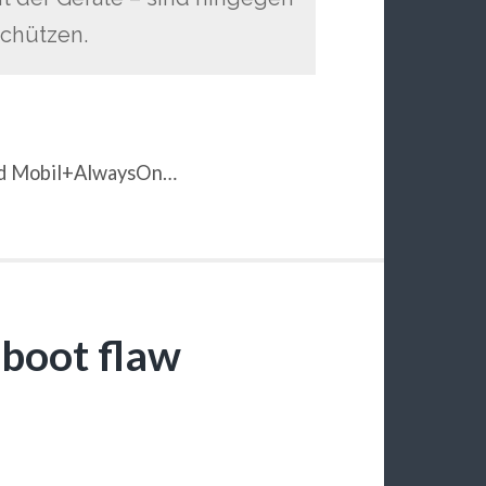
 schützen.
und Mobil+AlwaysOn…
eboot flaw