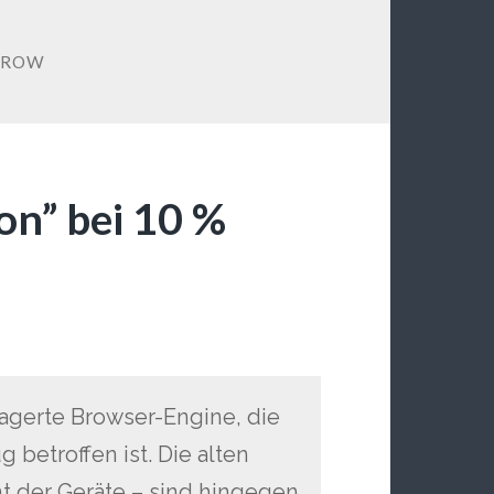
RROW
on” bei 10 %
lagerte Browser-Engine, die
betroffen ist. Die alten
t der Geräte – sind hingegen